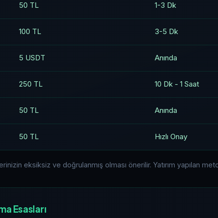
50 TL
1-3 Dk
100 TL
3-5 Dk
5 USDT
Anında
250 TL
10 Dk - 1 Saat
50 TL
Anında
50 TL
Hızlı Onay
ilerinizin eksiksiz ve doğrulanmış olması önerilir. Yatırım yapılan met
ma Esasları