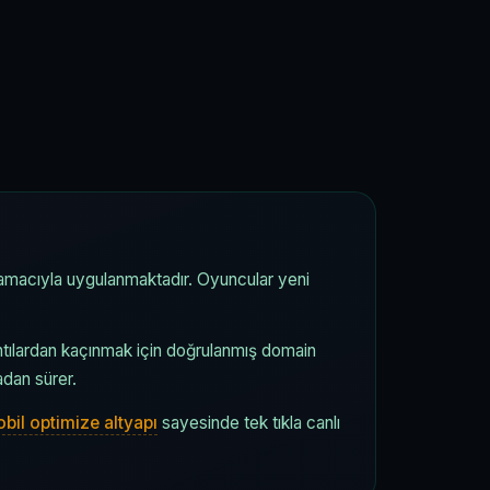
k amacıyla uygulanmaktadır. Oyuncular yeni
antılardan kaçınmak için doğrulanmış domain
dan sürer.
bil optimize altyapı
sayesinde tek tıkla canlı