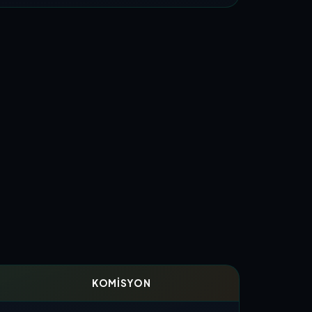
KOMISYON