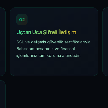
02
Uçtan Uca Şifreli İletişim
SSL ve gelişmiş güvenlik sertifikalarıyla
Bahiscom hesabınız ve finansal
işlemleriniz tam koruma altındadır.