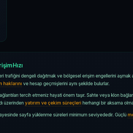
işim Hızı
i trafiğini dengeli dağıtmak ve bölgesel erişim engellerini aşma
 haklarını
ve hesap geçmişlerini aynı şekilde bulurlar.
ğlantıları tercih etmeniz hayati önem taşır. Sahte veya klon bağl
adı üzerinden
yatırım ve çekim süreçleri
herhangi bir aksama olma
 sayesinde sayfa yüklenme süreleri minimum seviyededir. Güçlü
mo