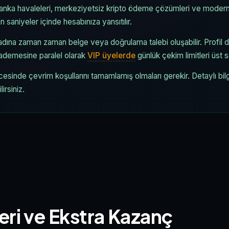
banka havaleleri, merkeziyetsiz kripto ödeme çözümleri ve modern 
an saniyeler içinde hesabınıza yansıtılır.
adına zaman zaman belge veya doğrulama talebi oluşabilir. Profi
k kademesine paralel olarak
VIP üyelerde
günlük çekim limitleri üst 
esinde çevrim koşullarını tamamlamış olmaları gerekir. Detaylı bilg
irsiniz.
ri ve Ekstra Kazanç