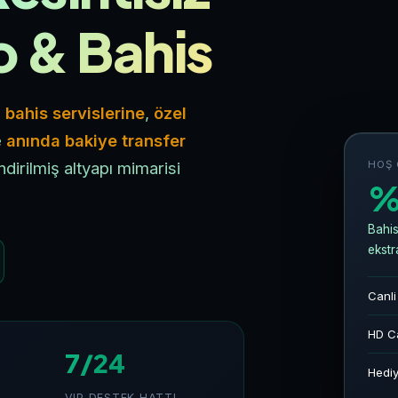
no & Bahis
 bahis servislerine
,
özel
e
anında bakiye transfer
HOŞ 
ndirilmiş altyapı mimarisi
%
Bahis
ekstr
Canli
HD Ca
7/24
Hediy
VIP DESTEK HATTI