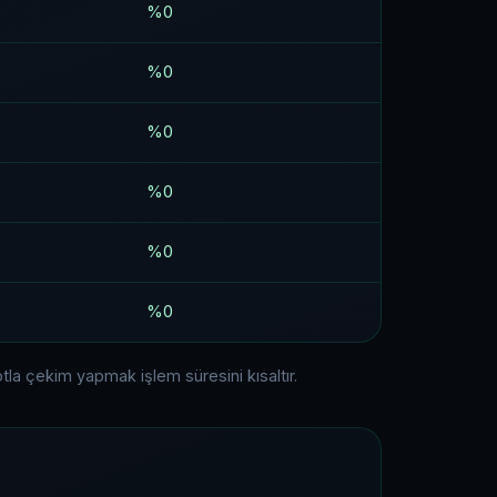
%0
%0
%0
%0
%0
%0
otla çekim yapmak işlem süresini kısaltır.